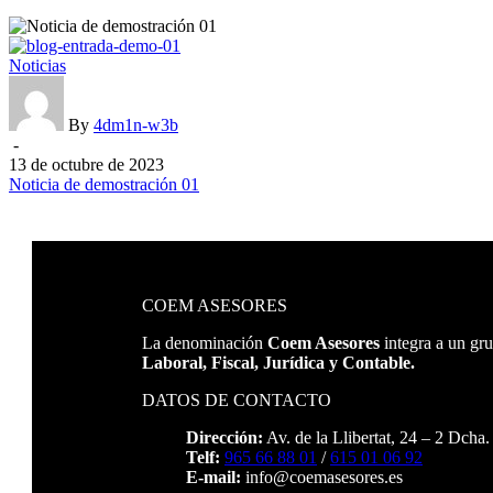
Noticia
Noticias
de
demostración
01
By
4dm1n-w3b
-
13 de octubre de 2023
Noticia de demostración 01
COEM ASESORES
La denominación
Coem Asesores
integra a un gr
Laboral, Fiscal, Jurídica y Contable.
DATOS DE CONTACTO
Dirección:
Av. de la Llibertat, 24 – 2 Dcha
Telf:
965 66 88 01
/
615 01 06 92
E-mail:
info@coemasesores.es