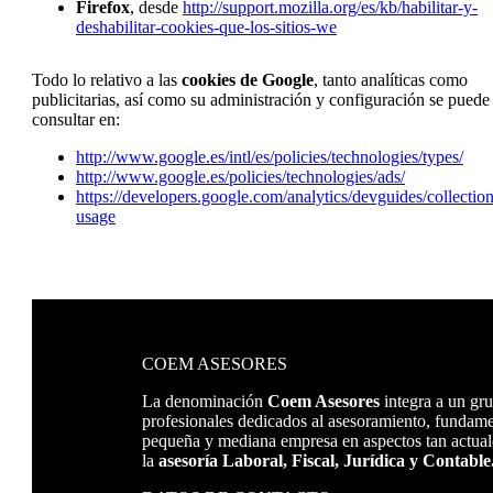
Firefox
, desde
http://support.mozilla.org/es/kb/habilitar-y-
deshabilitar-cookies-que-los-sitios-we
Todo lo relativo a las
cookies de Google
, tanto analíticas como
publicitarias, así como su administración y configuración se puede
consultar en:
http://www.google.es/intl/es/policies/technologies/types/
http://www.google.es/policies/technologies/ads/
https://developers.google.com/analytics/devguides/collection
usage
COEM ASESORES
La denominación
Coem Asesores
integra a un gr
profesionales dedicados al asesoramiento, fundame
pequeña y mediana empresa en aspectos tan actual
la
asesoría Laboral, Fiscal, Jurídica y Contable