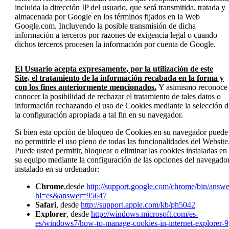
incluida la dirección IP del usuario, que será transmitida, tratada y
almacenada por Google en los términos fijados en la Web
Google.com. Incluyendo la posible transmisión de dicha
información a terceros por razones de exigencia legal o cuando
dichos terceros procesen la información por cuenta de Google.
El Usuario acepta expresamente, por la utilización de este
Site, el tratamiento de la información recabada en la forma y
con los fines anteriormente mencionados.
Y asimismo reconoce
conocer la posibilidad de rechazar el tratamiento de tales datos o
información rechazando el uso de Cookies mediante la selección d
la configuración apropiada a tal fin en su navegador.
Si bien esta opción de bloqueo de Cookies en su navegador puede
no permitirle el uso pleno de todas las funcionalidades del Website
Puede usted permitir, bloquear o eliminar las cookies instaladas en
su equipo mediante la configuración de las opciones del navegado
instalado en su ordenador:
Chrome
,desde
http://support.google.com/chrome/bin/answe
hl=es&answer=95647
Safari
, desde
http://support.apple.com/kb/ph5042
Explorer
, desde
http://windows.microsoft.com/es-
es/windows7/how-to-manage-cookies-in-internet-explorer-9