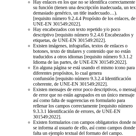
Hay enlaces en los que no se identifica correctamente
su función (tienen una descripción inadecuada, un tex
demasiado genérico, un title inadecuado…).
[requisito número 9.2.4.4 Propósito de los enlaces, de
UNE-EN 301549:2022].
Hay encabezados con texto repetido y/o poco
descriptivo
[requisito número 9.2.4.6 Encabezados y
etiquetas, de UNE-EN 301549:2022].
Existen imágenes, infografías, textos de enlaces o
botones, texto de titulares y contenido que no están
traducidos a otros idiomas
[requisito número 9.3.1.2
Idioma de las partes, de UNE-EN 301549:2022]
.
En alguna página se está usando el mismo icono para
diferentes propósitos, lo cual genera
confunsión
[requisito número 9.3.2.4 Identificación
coherente, de UNE-EN 301549:2022]
.
Existen mensajes de error poco descriptivos, o mensa
de error que no están agrupados en un único mensaje
así como falta de sugerencias en formulario para
rellenar los campos correctamente
[requisito número
9.3.3.1 Identificación de errores, de UNE-EN
301549:2022]
.
Existen formularios con campos obligatorios donde n
se informa al usuario de ello, así como campos donde
falta un ejemplo textual del formato del campo.